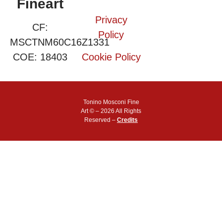
Fineart
Privacy
CF:
Policy
MSCTNM60C16Z1331
COE: 18403
Cookie Policy
Tonino Mosconi Fine
Art © – 2026 All Rights
Reserved –
Credits