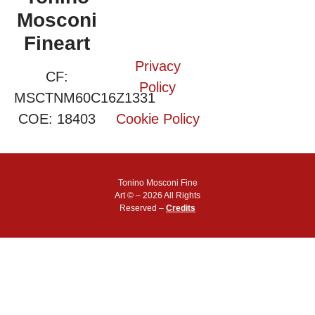
Mosconi
Fineart
Privacy
CF:
Policy
MSCTNM60C16Z1331
COE: 18403
Cookie Policy
Tonino Mosconi Fine
Art © – 2026 All Rights
Reserved –
Credits