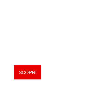
MOSTRE
SAN MARINO/
Opera al Bianco
La mostra digitale basata su quella
fisica del mio libro “San Marino
Opera al Bianco”.
Il racconto di una San Marino inedita
e innevata.
SCOPRI