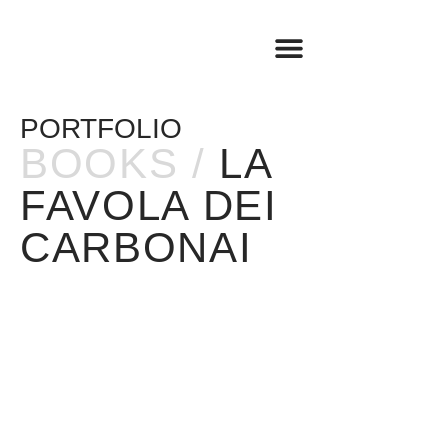
BOOK SHOP
TRAVEL LOG
PORTFOLIO
BOOKS /
LA
FAVOLA DEI
CARBONAI