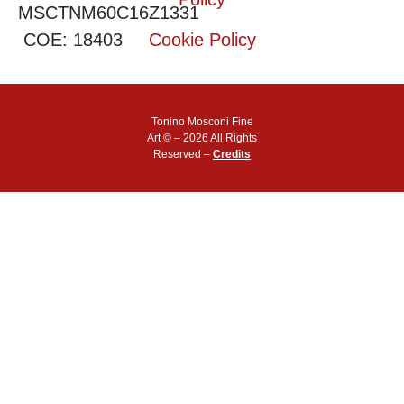
MSCTNM60C16Z1331
COE: 18403
Cookie Policy
Tonino Mosconi Fine
Art © – 2026 All Rights
Reserved –
Credits