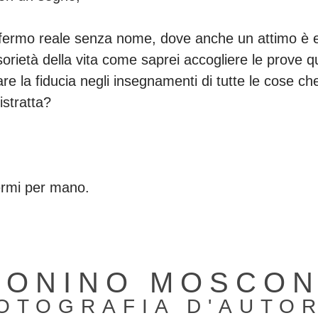
fermo reale senza nome, dove anche un attimo è e
lusorietà della vita come saprei accogliere le prov
e la fiducia negli insegnamenti di tutte le cose c
stratta?
ermi per mano.
TONINO MOSCON
OTOGRAFIA D'AUTO