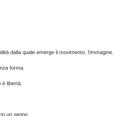
ilità dalla quale emerge il movimento, l’immagine.
enza forma.
è libertà.
non un segno,