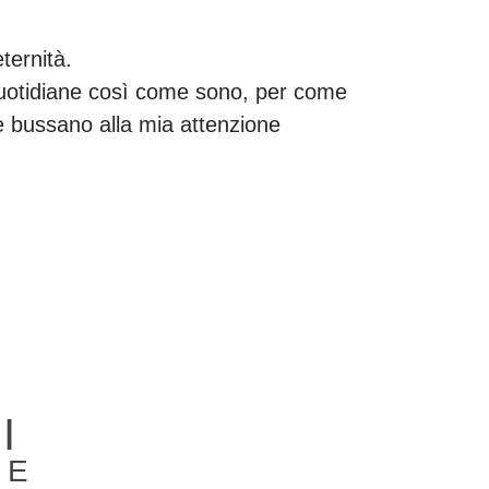
ternità.
e quotidiane così come sono, per come
he bussano alla mia attenzione
I
RE