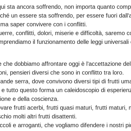
qui sta ancora soffrendo, non importa quanto compr
erché un essere sta soffrendo, per essere fuori dall’a
ma saper convivere con i conflitti.
uerre, conflitti, dolori, miserie e difficoltà, sare
mprendiamo il funzionamento delle leggi universali
 che dobbiamo affrontare oggi è l’accettazione del
ioni, pensieri diversi che sono in conflitto tra loro.
de serra, dove convivono diversi tipi di frutti uma
ni e tutto questo forma un caleidoscopio di esperien
ione e della coscienza.
re frutti acerbi, frutti quasi maturi, frutti matur
io molti altri frutti disattenti.
coli e arroganti, che vogliamo difendere i nostri pic