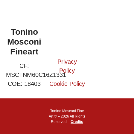
Tonino
Mosconi
Fineart
Privacy
CF:
Policy
MSCTNM60C16Z1331
COE: 18403
Cookie Policy
Tonino Mosconi Fine
Art © – 2026 All Rights
Reserved –
Credits