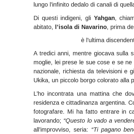
lungo l’infinito dedalo di canali di qu
Di questi indigeni, gli
Yahgan
, chia
abitato,
l’isola di Navarino
, prima de
Cristina Calderón
è l’ultima discende
A tredici anni, mentre giocava sulla 
moglie, lei prese le sue cose e se ne
nazionale, richiesta da televisioni e 
Ukika, un piccolo borgo colorato alla p
L’ho incontrata una mattina che do
residenza e cittadinanza argentina. Co
fotografare. Mi ha fatto entrare in 
lavorando;
“Questo lo vado a vende
all’improvviso, seria:
“Ti pagano ben