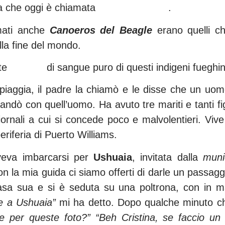
ella che oggi è chiamata
Terra del Fuoco
.
mati anche
Canoeros del Beagle
erano quelli ch
lla fine del mondo.
nte
Yahgan
di sangue puro di questi indigeni fueghin
spiaggia, il padre la chiamò e le disse che un uom
 andò con quell’uomo. Ha avuto tre mariti e tanti f
giornali a cui si concede poco e malvolentieri. Vi
eriferia di Puerto Williams.
veva imbarcarsi per
Ushuaia
, invitata dalla
muni
n la mia guida ci siamo offerti di darle un passaggi
casa sua e si è seduta su una poltrona, con in m
re a Ushuaia”
mi ha detto. Dopo qualche minuto ch
e per queste foto?”
“Beh Cristina, se faccio un