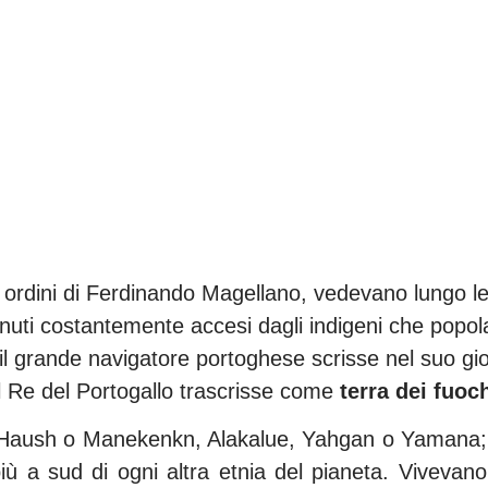
li ordini di Ferdinando Magellano, vedevano lungo le
enuti costantemente accesi dagli indigeni che popola
 il grande navigatore portoghese scrisse nel suo gio
el Re del Portogallo trascrisse come
terra dei fuoc
 Haush o Manekenkn, Alakalue, Yahgan o Yamana; p
, più a sud di ogni altra etnia del pianeta. Vive