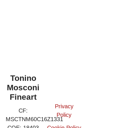
Tonino
Mosconi
Fineart
Privacy
CF:
Policy
MSCTNM60C16Z1331
COE: 18403
Cookie Policy